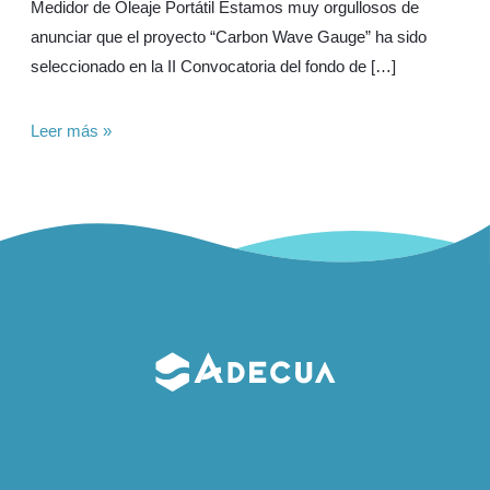
Medidor de Oleaje Portátil Estamos muy orgullosos de
anunciar que el proyecto “Carbon Wave Gauge” ha sido
seleccionado en la II Convocatoria del fondo de […]
Proyecto
Leer más »
Seleccionado
en
Ports
4.0