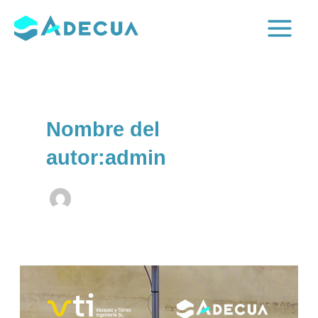
Ir
al
Main
contenido
Menu
Nombre del
autor:admin